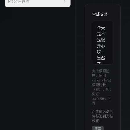
文件管理
合成文本
支持停顿控
制：使用
<#x#>
标记
停顿时长
（秒），如：
你好
<#0.5#>
世
界
点击插入语气
词标签到光标
位置：
笑声