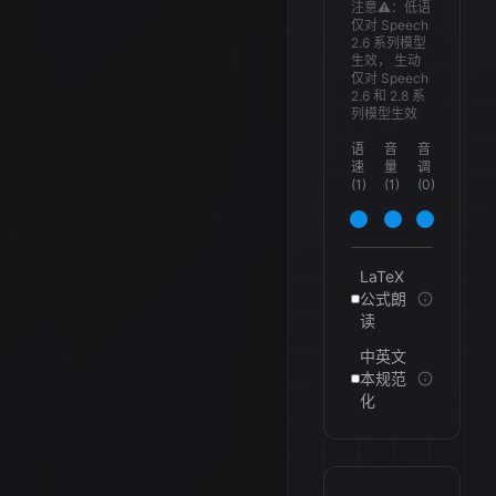
注意⚠️：低语
仅对 Speech
2.6 系列模型
生效， 生动
仅对 Speech
2.6 和 2.8 系
列模型生效
语
音
音
速
量
调
(
1
)
(
1
)
(
0
)
LaTeX
公式朗
读
中英文
本规范
化