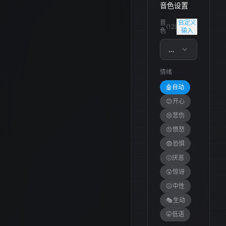
音色设置
音
自定义
(
12
)
色
输入
青涩青年-男
情绪
🤖
自动
😊
开心
😢
悲伤
😠
愤怒
😨
恐惧
🤢
厌恶
😲
惊讶
😐
中性
🎭
生动
🤫
低语