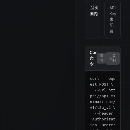
🇨🇳
API
国内
Key
未
配
置
Curl
国
复
命
内
制
令
curl --requ
est POST \

  --url htt
ps://api.mi
nimaxi.com/
v1/t2a_v2 \

  --header 
'Authorizat
ion: Bearer 