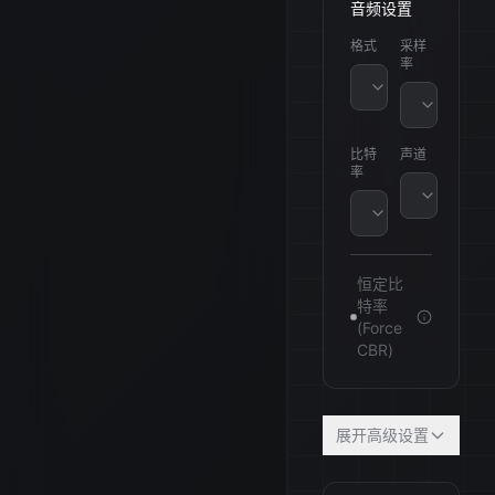
音频设置
格式
采样
率
MP3
32000 Hz
比特
声道
率
单声道
128 kbps
恒定比
特率
(Force
CBR)
展开高级设置