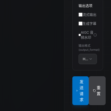
输出选项
流式输出
生成字幕
AIGC 音
频水印
输出格式
(output_format)
Hex 编码
发
送
重
请
置
求