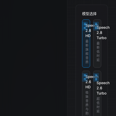
模型选择
最
最
Speech
Speech
新
新
2.8
2.8
HD
Turbo
最
最
新
新
旗
低
舰
时
音
延
质
推
快
Speech
荐
速
2.6
Speech
HD
2.6
极
Turbo
致
超
音
低
质
时
与
延
韵