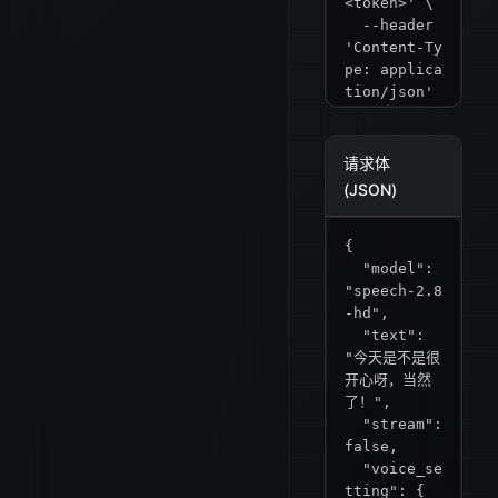
<token>' \

  --header 
'Content-Ty
pe: applica
tion/json' 
\

  --data '{

  "model": 
请求体
"speech-2.8
(JSON)
-hd",

  "text": 
{

"今天是不是很
  "model": 
开心呀，当然
"speech-2.8
了！",

-hd",

  "stream": 
  "text": 
false,

"今天是不是很
  "voice_se
开心呀，当然
tting": {

了！",

    "voice_
  "stream": 
id": "male-
false,

qn-qingse",

  "voice_se
    "spee
tting": {

d": 1,
