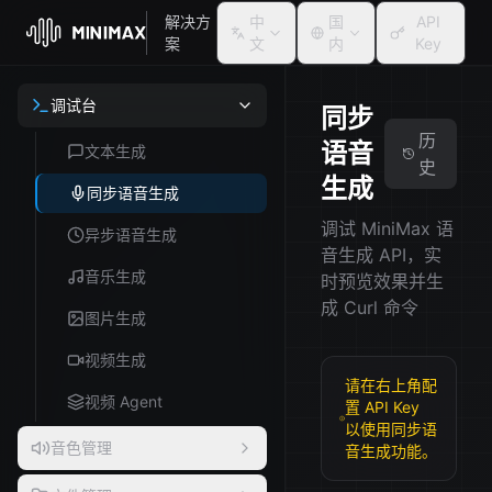
解决方
中
国
API
案
文
内
Key
调试台
同步
历
语音
文本生成
史
生成
同步语音生成
调试 MiniMax 语
异步语音生成
音生成 API，实
音乐生成
时预览效果并生
成 Curl 命令
图片生成
视频生成
请在右上角配
视频 Agent
置 API Key
以使用同步语
音色管理
音生成功能。