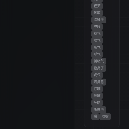
轻笑
咳嗽
清嗓子
呻吟
换气
喘气
吸气
呼气
倒吸气
吸鼻子
叹气
喷鼻息
打嗝
咂嘴
哼唱
嘶嘶声
嗯
喷嚏