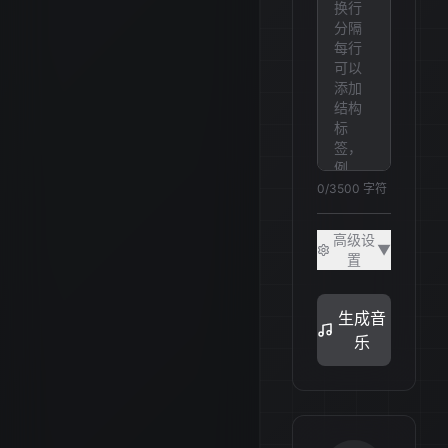
0
/3500
字符
高级设
▼
置
生成音
乐