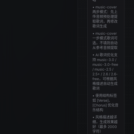
  },

• music-cover
两步模式：先上
"lyrics": 
传音频预处理提
"<歌词>"

取歌词，再修改
}'
歌词生成
• music-cover
一步模式歌词可
选，不填则自动
从参考音频提取
• AI 歌词优化支
持 music-3.0 /
music-3.0-free
/ music-2.5 /
2.5+ / 2.6 / 2.6-
free，可根据风
格描述自动生成
歌词
• 使用结构标签
如 [Verse]、
[Chorus] 优化音
乐结构
• 风格描述越详
细，生成效果越
好（最多 2000
字符）