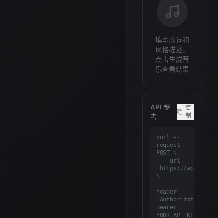
填写歌词和
风格描述，
点击生成音
乐查看结果
API 参
复
制
考
curl --
request 
POST \

  --url 
'https://api.minim
\

  --
header 
'Authorization: 
Bearer 
YOUR_API_KEY' 