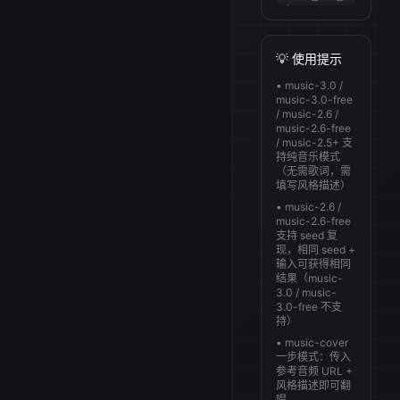
\

  --
header 
'Content-
💡 使用提示
Type: 
application/json' 
• music-3.0 /
\

music-3.0-free
  --data 
/ music-2.6 /
'{

music-2.6-free
/ music-2.5+ 支
"model": 
持纯音乐模式
"music-
（无需歌词，需
3.0",

填写风格描述）
• music-2.6 /
"output_format": 
music-2.6-free
"hex",

支持 seed 复
现，相同 seed +
"audio_setting": 
输入可获得相同
{

结果（music-
3.0 / music-
"sample_rate": 
3.0-free 不支
44100,

持）
"bitrate": 
• music-cover
256000,

一步模式：传入
参考音频 URL +
"format": 
风格描述即可翻
"mp3"

唱