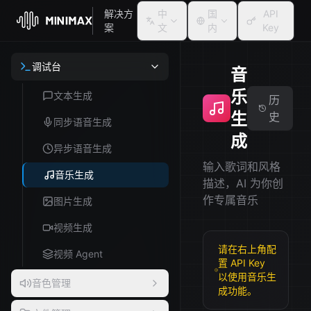
解决方
中
国
API
案
文
内
Key
调试台
音
乐
文本生成
历
生
史
同步语音生成
成
异步语音生成
输入歌词和风格
音乐生成
描述，AI 为你创
作专属音乐
图片生成
视频生成
请在右上角配
视频 Agent
置 API Key
以使用音乐生
音色管理
成功能。