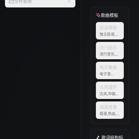
文件管理
歌曲模板
民谣情歌
独立民谣,忧
郁,内省,渴
望,独自漫步,
流行励志
咖啡馆
流行音乐,励
志,充满希望,
青春,追梦
电子舞曲
电子音
乐,EDM,派
对,活力,夜
古风情怀
店,节奏感强
古风,中国风,
唯美,诗意,江
南,琵琶
摇滚青春
摇滚,热血,叛
逆,青春,吉
他,激情
🎵 歌词结构标