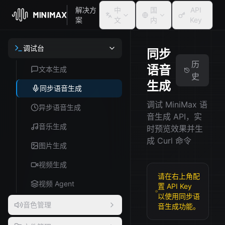
解决方
中
国
API
案
文
内
Key
调试台
同步
历
语音
文本生成
史
生成
同步语音生成
调试 MiniMax 语
异步语音生成
音生成 API，实
音乐生成
时预览效果并生
成 Curl 命令
图片生成
视频生成
请在右上角配
视频 Agent
置 API Key
以使用同步语
音色管理
音生成功能。