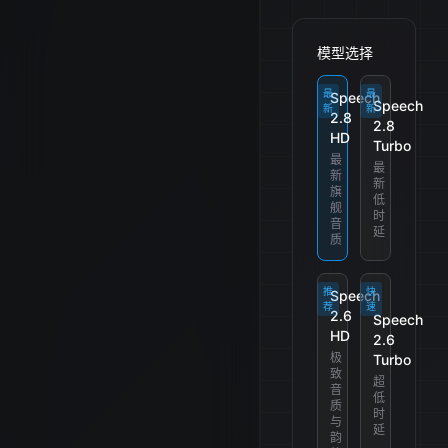
模型选择
最
最
Speech
Speech
新
新
2.8
2.8
HD
Turbo
最
最
新
新
旗
低
舰
时
音
延
质
推
快
Speech
荐
速
2.6
Speech
HD
2.6
极
Turbo
致
超
音
低
质
时
与
延
韵