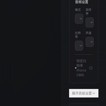
音频设置
格式
采样
率
MP3
32000 Hz
比特
声道
率
单声道
128 kbps
恒定比
特率
(Force
CBR)
展开高级设置