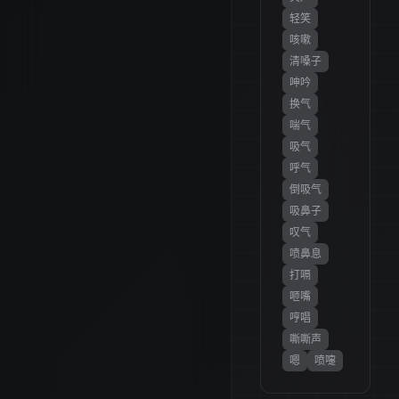
轻笑
咳嗽
清嗓子
呻吟
换气
喘气
吸气
呼气
倒吸气
吸鼻子
叹气
喷鼻息
打嗝
咂嘴
哼唱
嘶嘶声
嗯
喷嚏