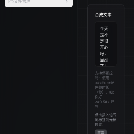
文件管理
合成文本
支持停顿控
制：使用
<#x#>
标记
停顿时长
（秒），如：
你好
<#0.5#>
世
界
点击插入语气
词标签到光标
位置：
笑声