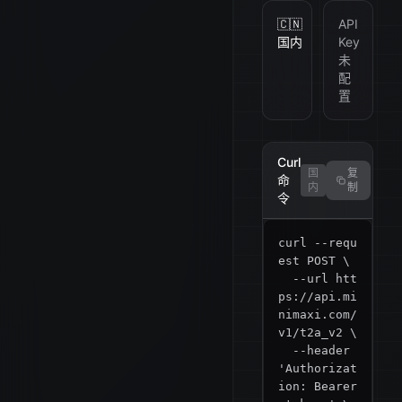
🇨🇳
API
国内
Key
未
配
置
Curl
国
复
命
内
制
令
curl --requ
est POST \

  --url htt
ps://api.mi
nimaxi.com/
v1/t2a_v2 \

  --header 
'Authorizat
ion: Bearer 