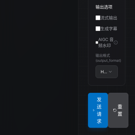
输出选项
流式输出
生成字幕
AIGC 音
频水印
输出格式
(output_format)
Hex 编码
发
送
重
请
置
求