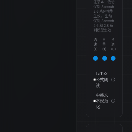
注意⚠️：低语
仅对 Speech
2.6 系列模型
生效， 生动
仅对 Speech
2.6 和 2.8 系
列模型生效
语
音
音
速
量
调
(
1
)
(
1
)
(
0
)
LaTeX
公式朗
读
中英文
本规范
化