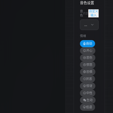
音色设置
音
自定义
(
12
)
色
输入
青涩青年-男
情绪
🤖
自动
😊
开心
😢
悲伤
😠
愤怒
😨
恐惧
🤢
厌恶
😲
惊讶
😐
中性
🎭
生动
🤫
低语