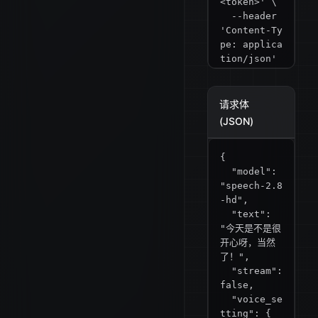
<token>' \

  --header 
'Content-Ty
pe: applica
tion/json' 
\

  --data '{

  "model": 
请求体
"speech-2.8
(JSON)
-hd",

  "text": 
{

"今天是不是很
  "model": 
开心呀，当然
"speech-2.8
了！",

-hd",

  "stream": 
  "text": 
false,

"今天是不是很
  "voice_se
开心呀，当然
tting": {

了！",

    "voice_
  "stream": 
id": "male-
false,

qn-qingse",

  "voice_se
    "spee
tting": {

d": 1,
