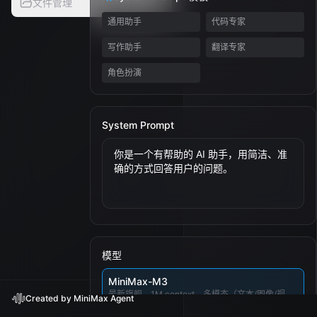
文件管理
通用助手
代码专家
写作助手
翻译专家
角色扮演
输
消
后
System Prompt
En
发
模型
MiniMax-M3
最新旗舰，1M context，多模态（文本/图像/视
Created by MiniMax Agent
频），支持 thinking