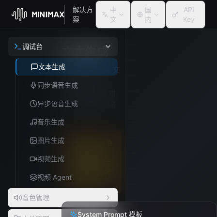
解决方
中
国
API
案
文
内
Key
调试台
文本生成
文本生成
使用 MiniMax 文
本模型进行对
同步语音生成
话，支持多轮对
异步语音生成
话和图文混合输
入
音乐生成
图片生成
请先在右上角
配置 API
视频生成
Key，否则无
法使用文本生
视频 Agent
成功能。
音色管理
System Prompt 模板