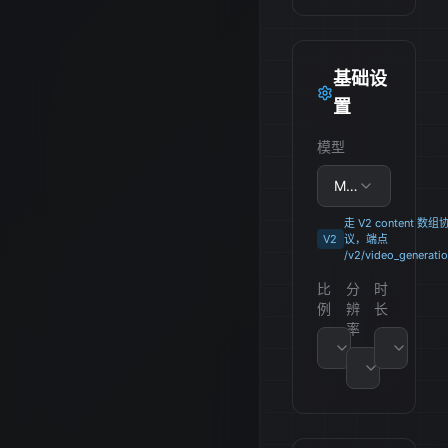
基础设
置
模型
MiniMax-H3
走 V2 content 数组
V2
议，端点
/v2/video_generati
比
分
时
例
辨
长
率
16:9
5 秒
2K