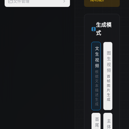
文件管理
生成模
式
文
图
生
生
视
视
频
频
根
据
首
文
帧
本
图
描
片
述
生
生
成
成
首
主
尾
体