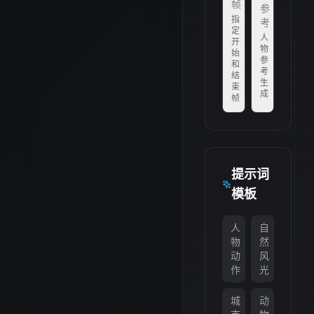
帧
参
指
考
定
人
开
物
始
参
和
考
结
生
束
成
帧
提示词
模板
人
自
物
然
动
风
作
光
城
动