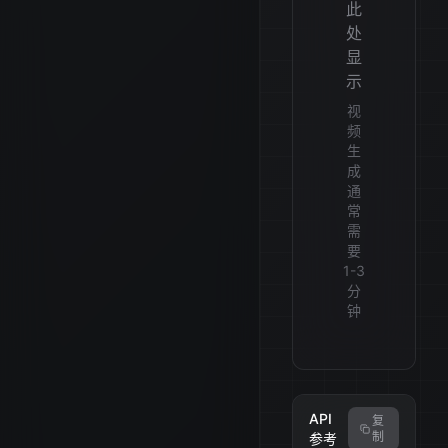
此
处
显
示
视
频
生
成
通
常
需
要
1-3
分
钟
API
复
制
参考