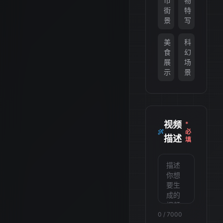
市
物
街
特
景
写
美
科
食
幻
展
场
示
景
视频
*
必
描述
填
0
/
7000