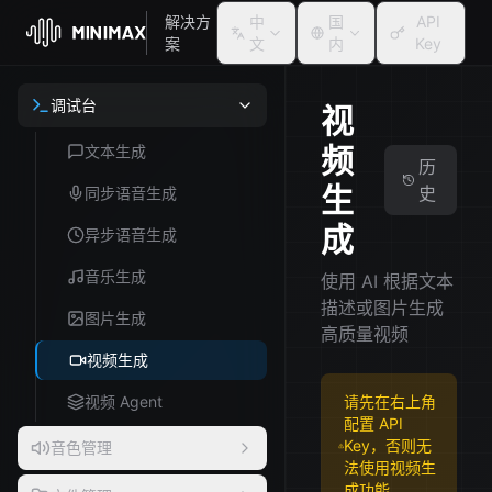
解决方
中
国
API
案
文
内
Key
调试台
视
频
文本生成
历
生
史
同步语音生成
成
异步语音生成
音乐生成
使用 AI 根据文本
描述或图片生成
图片生成
高质量视频
视频生成
视频 Agent
请先在右上角
配置 API
Key，否则无
音色管理
法使用视频生
成功能。