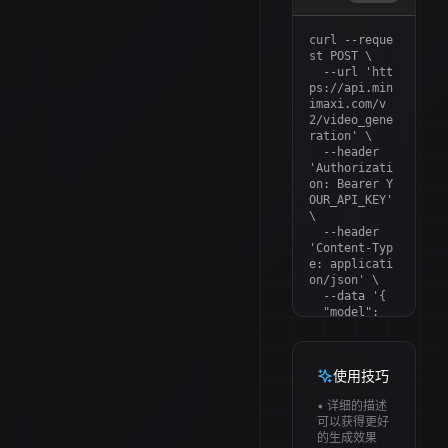
curl --reque
st POST \

  --url 'htt
ps://api.min
imaxi.com/v
2/video_gene
ration' \

  --header 
'Authorizati
on: Bearer Y
OUR_API_KEY' 
\

  --header 
'Content-Typ
e: applicati
on/json' \

  --data '{

  "model": 
"MiniMax-H
3",

  "content": 
使用技巧
[

    {

• 详细的描述
      "typ
可以获得更好
e": "text",

的生成效果
      "tex